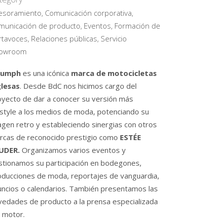
esoramiento, Comunicación corporativa,
municación de producto, Eventos, Formación de
tavoces, Relaciones públicas, Servicio
owroom
iumph
es una icónica
marca de motocicletas
glesas
. Desde BdC nos hicimos cargo del
oyecto de dar a conocer su versión más
festyle a los medios de moda, potenciando su
os hacer por ti?
agen retro y estableciendo sinergias con otros
rcas de reconocido prestigio como
ESTÉE
VA
HERRAMIENTAS DE COMUNICACIÓN
UDER.
Organizamos varios eventos y
NOTAS DE PRENSA
stionamos su participación en bodegones,
IMAGEN CORPORATIVA
oducciones de moda, reportajes de vanguardia,
FORMACIÓN DE PORTAVOCES
uncios o calendarios. También presentamos las
PREMIOS Y CERTÁMENES
vedades de producto a la prensa especializada
AUDIOVISUALES
l motor.