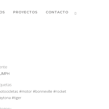
OS
PROYECTOS
CONTACTO
iente
IUMPH
iquetas
otocicletas #motor #bonneville #rocket
aytona #tiger
tegory