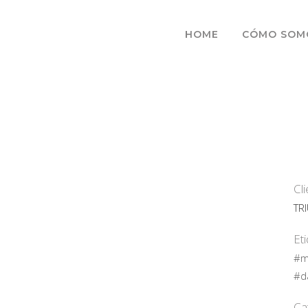
HOME
CÓMO SOM
Cl
TR
Et
#m
#d
Ca