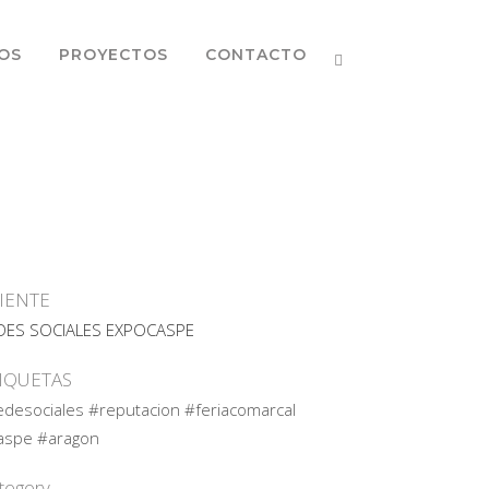
OS
PROYECTOS
CONTACTO
IENTE
DES SOCIALES EXPOCASPE
IQUETAS
edesociales #reputacion #feriacomarcal
aspe #aragon
tegory