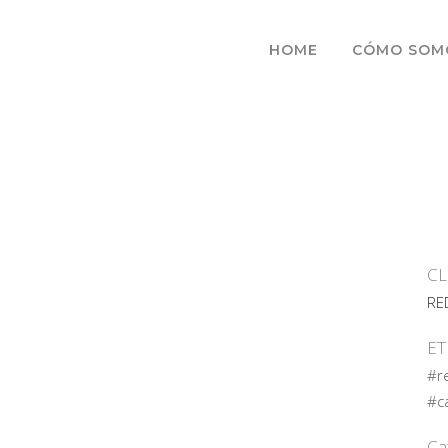
HOME
CÓMO SOM
CL
RE
ET
#r
#c
Ca