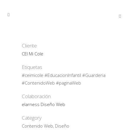
Cliente
CEI Mi Cole
Etiquetas
#ceimicole #EducacionInfantil #Guarderia
#ContenidoWeb #paginaWeb
Colaboración
elarness Diseño Web
Category
Contenido Web, Diseño