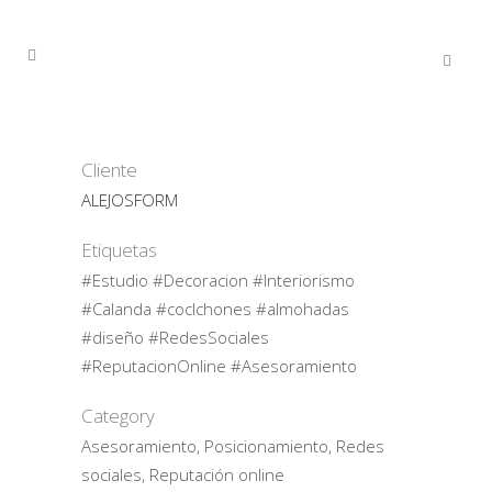
Cliente
ALEJOSFORM
Etiquetas
#Estudio #Decoracion #Interiorismo
#Calanda #coclchones #almohadas
#diseño #RedesSociales
#ReputacionOnline #Asesoramiento
Category
Asesoramiento, Posicionamiento, Redes
sociales, Reputación online